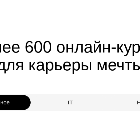
ее 600 онлайн-ку
для карьеры мечт
рное
IT