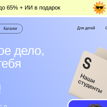
до 65% + ИИ в подарок
Для детей
О
Каталог
е дело,
тебя
!