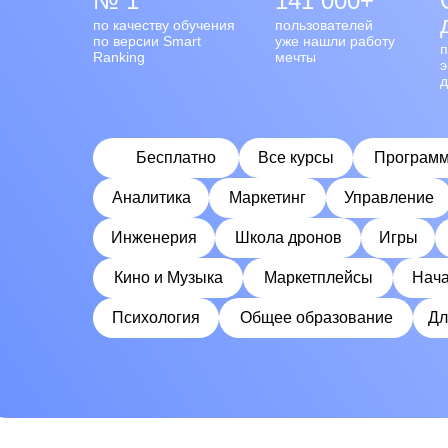
№ 1
141 000+
по качеству обучения
пользователей
по версии Smart
уже нашли работу
п
Ranking
мечты
э
д
Бесплатно
Все курсы
Программ
Аналитика
Маркетинг
Управление
Инженерия
Школа дронов
Игры
Кино и Музыка
Маркетплейсы
Нача
Психология
Общее образование
Дл