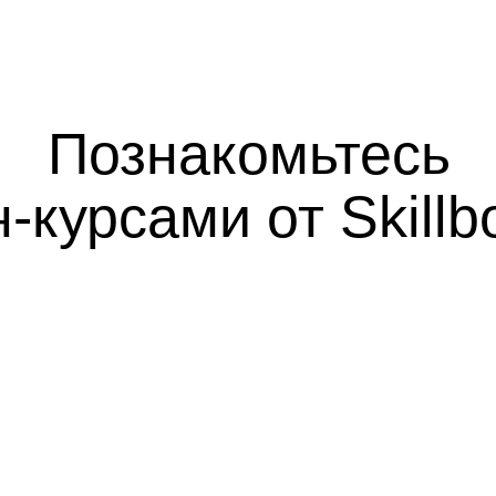
Познакомьтесь
-курсами от Skill
Поддержив
и помогаем пр
к результа