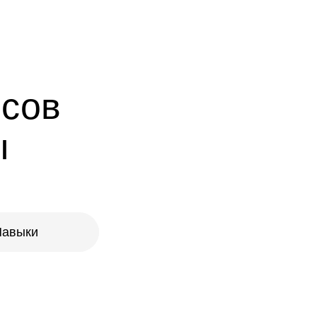
рсов
ы
Навыки