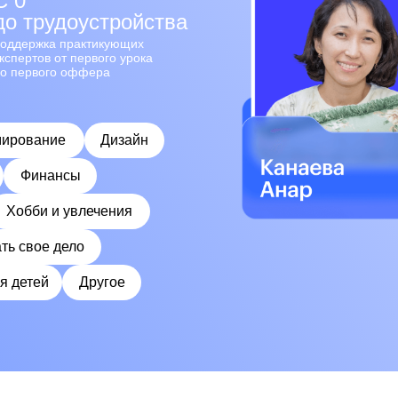
С 0
до трудоустройства
оддержка практикующих
кспертов от первого урока
о первого оффера
ирование
Дизайн
Финансы
Хобби и увлечения
ть свое дело
я детей
Другое