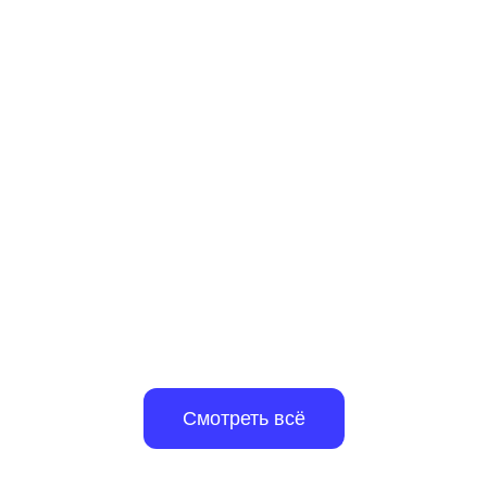
3D-дженереалист
С нуля · Помощь с трудоустройством
Смотреть всё