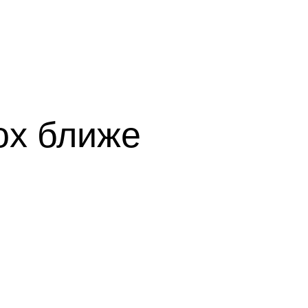
box ближе
аем
ийти
ту