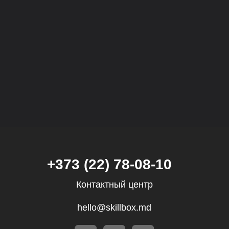
Контактный центр
hello@skillbox.md
Публичный договор
Политика обработки персональных
данных
Все направления
Дизайн
Маркетинг
Финансы
Школа дронов
Кино и музыка
Программирование