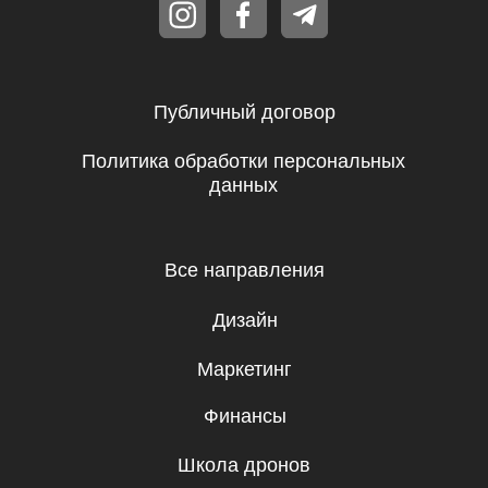
Аналитика
Управление
Игры
Хобби и увлечения
Маркетплейсы
Психология
Другое
ООО «IT-SKILLS»
Республика Молдова, г. Кишинев,
Штефан чел Маре щи Сфынт, 65, 7
этаж, 720 офис (офисное здание
IPTEH, напротив ТЦ UNIC)
IDNO 1021600021265