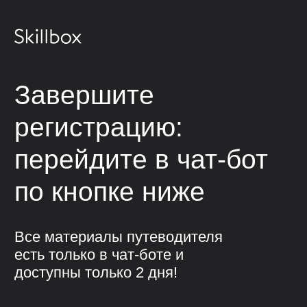
Завершите
регистрацию:
перейдите в чат-бот
по кнопке ниже
Все материалы путеводителя
Бесплатные мини-курсы, гайды и скидки на обучение
с наставником! Всё это тут —
есть только в чат-боте и
подписывайся!
доступны только 2 дня!
Бесплатные мини-курсы, гайды и скидки на
обучение с наставником!
Всё это тут — подписывайся!
Перейти в чат-бот
Бесплатные мини-курсы, гайды
и скидки на обучение