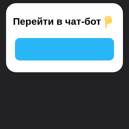
с наставником! Всё это тут — подписывайся!
Республика Молдова, г. Кишинев, Штефан
чел Маре щи Сфынт, 65, 7 этаж, 720 офис
(офисное здание IPTEH, напротив ТЦ UNIC)
IDNO 1021600021265
Бесплатные мини-курсы, гайды и скидки
на обучение
с наставником! Всё это тут —
подписывайся!
Общее образование
+373 (22) 78-08-10