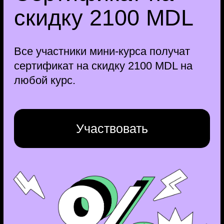
Разбираемся в колористике
и типографике
Как и зачем дизайнеру проводить
исследования аудитории
Что такое User Flow
и Customer Journey Map
Делаем пользовательские
сценарии, мудборды и структуру
сайта
Что такое дизайн-концепция и как
создать её в Figma