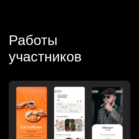
Все участники мини-курса получат
сертификат на скидку 2100 MDL на
любой курс.
Участвовать
Год английского от Skillbox