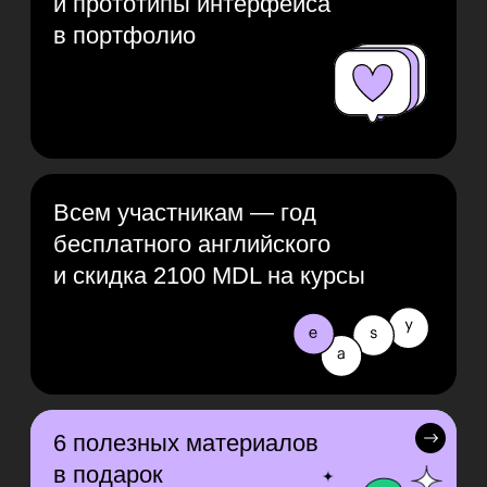
Живое общение
с дизайнером
и комьюнити в Telegram
Бессрочный
доступ к видео
UX/UI-дизайнер — это
специалист, который
разрабатывает сайты