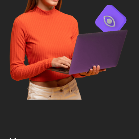
трендов индустрии.
Поймёте, какие навыки
нужны UX/UI-дизайнеру,
чтобы быстрее расти
в доходах.
Сможете в прямом эфире
задать все вопросы
и получить честные
ответы от опытного
дизайнера.