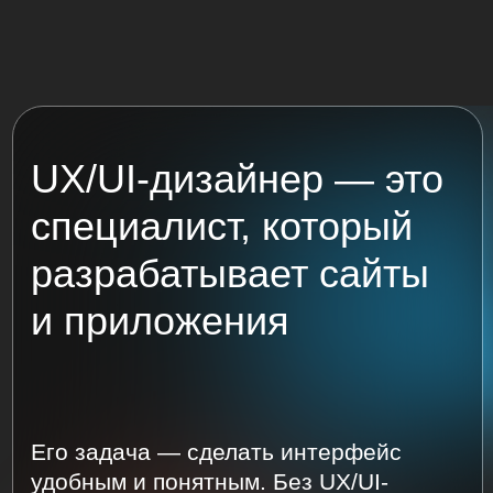
Кому подойдёт
мини-курс
Новичкам
в дизайне
Изучите теорию UX-дизайна, освоите
принципы проектирования сайтов
и приложений. Сделаете проект
для портфолио. Поймёте, как
развиваться в цифровом дизайне
дальше.
Джуниорам в веб-
и UX-дизайне
Получите актуальные знания