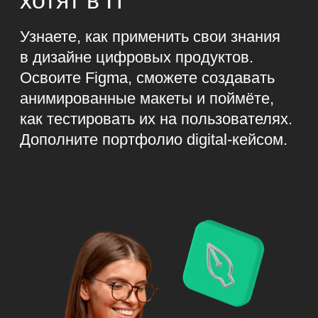
почему им так много
платят.
Познакомитесь с Figma —
самой востребованной
программой UX-дизайнера.
Сделаете в ней первые
шаги.
Получите большой список
источников, которые
помогут быть в курсе