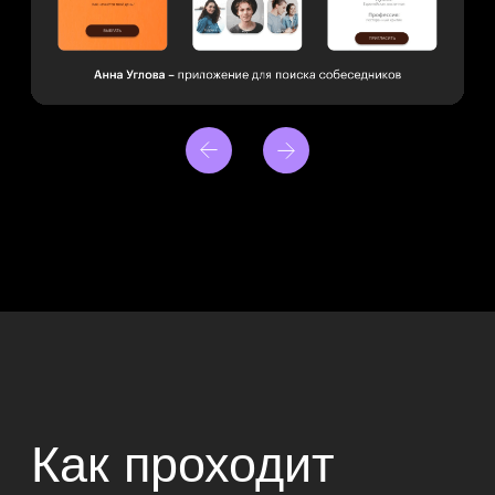
Все, кто посмотрят первый урок
мини-курса, смогут целый год
бесплатно изучать английский
язык на платформе Skillbox.
Гайды и книги для старта
в профессии
Каждый день мы будем дарить
участникам подарок: гайд, который
поможет на старте карьеры, или