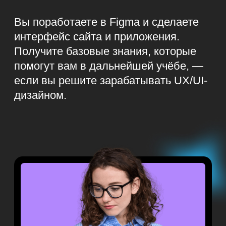
Закрепляете навыки
Выполняете практическую работу
после каждого занятия — для этого
мы сделали целый комплект задач.
Вы сможете проверить себя
самостоятельно или попросить
эксперта разобрать работу
на вебинаре.
4
Посещаете итоговый
вебинар
Спикер в прямом эфире поделится
профессиональными секретами,
разберёт работы участников