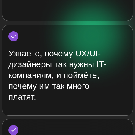
12 053
Я нашла работу мечты и
вы тоже сможете!:)