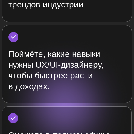
Как проходит
мини-курс
1
Смотрите видео в
удобное время
За 4 занятия изучите
видеоматериалы в записи.
Мы сделали акцент на практику,
поэтому в роликах много подробных