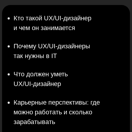
Инструменты,
которые вам
понадобятся
Чтобы делать практические задания,
вам понадобится Figma. Ссылку
на официальный сайт Figma
мы пришлём в письме после
регистрации на мини-курс. Просто
создайте аккаунт и пользуйтесь
бесплатным тарифом.