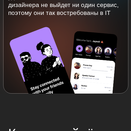
от эксперта индустрии. Поймёте, как
решать задачи клиентов с помощью
дизайна. Повысите качество своих
работ и сможете брать более
сложные проекты.
Дизайнерам, которые
хотят в IT
Узнаете, как применить свои знания
в дизайне цифровых продуктов.
Освоите Figma, сможете создавать
анимированные макеты и поймёте,
как тестировать их на пользователях.
Дополните портфолио digital-кейсом.