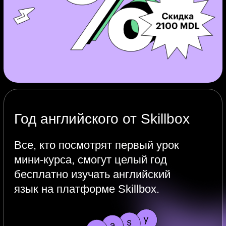
Практика
Рисуем 2 новых экрана
в Figma, анимируем
прототипы
Тестируем макеты
на пользователях
Делаем экраны приложения
Подарок: книга «В этом году
я…» от издательства МИФ. Она
поможет вам изменить привычки
и добиться любых целей