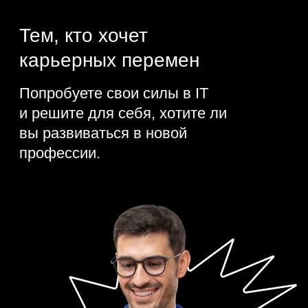
640 компаний
>
ищут специалистов
разных уровней
от 7000 MDL
от 17 000 MDL
1 год опыта
1–3 года опыта
от 42 000 MDL
3–6 лет опыта