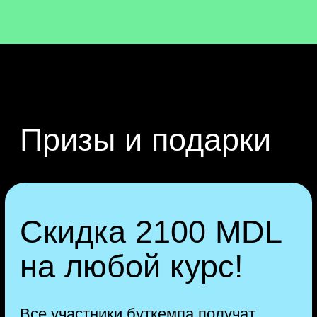
поэтому в роликах много подробных
примеров работы. Длительность
каждого видео — от 30 минут
до полутора часов.
2
Получаете полезные
материалы
Мы подготовили для вас крутые
подарки: чек-листы, гайды,
скринкасты и другие бонусы. Эти
материалы пригодятся в работе
и помогут больше узнать
о профессии.
3