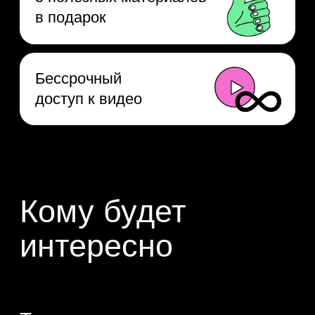
основы Python
Дополните базовые знания крутой
практикой и поймёте, в каком
направлении двигаться дальше.
Тем, кто хочет
карьерных перемен
Попробуете свои силы в IT
и решите для себя, хотите ли
вы развиваться в новой
профессии.