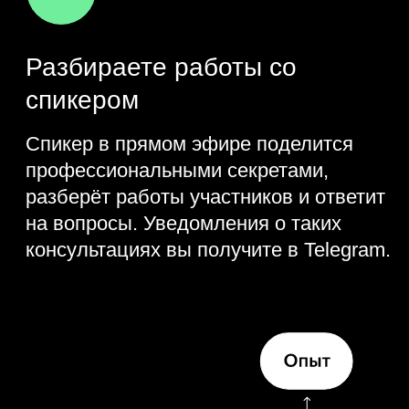
так популярны заказы
на парсинг сайтов?
Что такое HTML
Создаём Excel-файл
с помощью Python
Собираем в таблицу
информацию о занятиях
по Python от Skillbox
Практика
Добавить в таблицу данные
о длительности видео
Полезный гайд по работе
со списками в Python