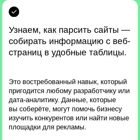
Роджера Сайпа и Робба
Збиерски
Всем участникам буткемпа —
электронная книга от издательства
МИФ.