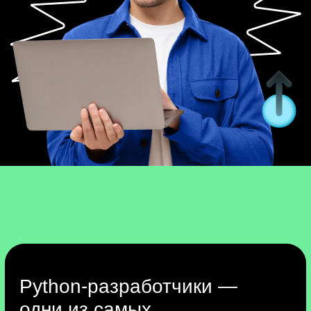
Что будем делать
Изучим основы Python:
разберём базовый
синтаксис языка.