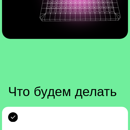
Узнаем, как парсить сайты —
собирать информацию с веб-
страниц в удобные таблицы.
Это востребованный навык, который
пригодится любому разработчику или
дата-аналитику. Данные, которые
вы соберёте, могут помочь бизнесу
изучить конкурентов или найти новые
площадки для рекламы.
Напишем веб-сайт