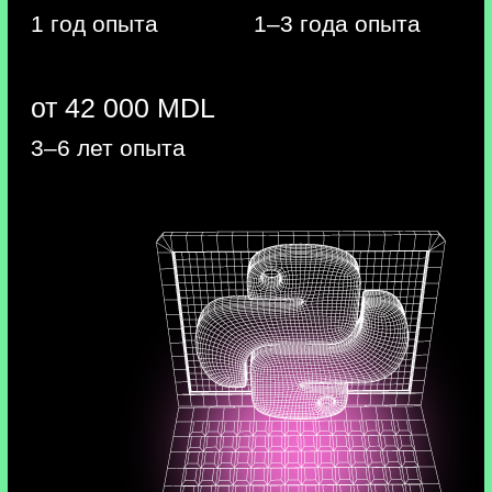
разработчики, которые умеют их
создавать, востребованы на рынке
труда
Сделаем нашего бота умнее
и "научим" его обрабатывать
фотографии.
Пользователи смогут быстро
работать с разными форматами
контента без помощи сторонних
приложений. А чем больше функций
у Telegram-бота, тем больше
клиентов он привлечёт бизнесу.