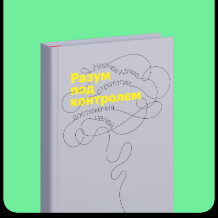
Результат: поймёте,
готовы ли вы стать Python-
разработчиком
Вы попробуете себя в роли Python-
разработчика, создадите
полноценные проекты и поймёте,
подходит ли вам эта профессия.