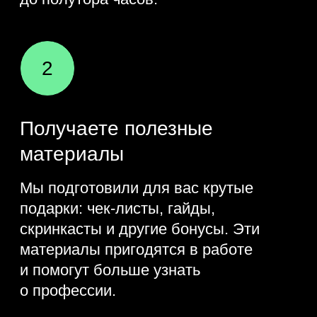
Учим бота обмениваться
файлами с пользователем
Библиотеки для работы
с файлами
Накладываем фильтр
на изображение
Делаем так, чтобы бот был
доступен постоянно: что такое
деплой на сервер?
Практика
Запустить свой бот для постоянной
работы
Добавить функцию
сжатия изображения
Для продвинутых: