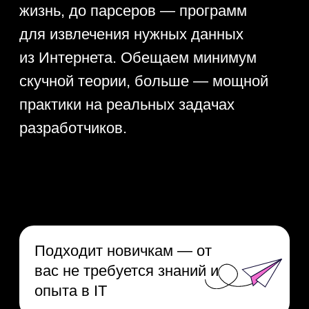
Подходит новичкам — от
вас не требуется знаний и
опыта в IT
4 крутых проекта для
портфолио
Записаться на буткемп
Практические задания для
проверки знаний
Живое общение
со спикером
5 полезных материалов
в подарок