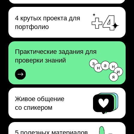
Бессрочный
доступ к видео
Кому будет
интересно
Тем, кто хочет попасть
в IT, но сомневается
На практике познакомитесь
с задачами разработчиков
и поймёте, «ваша» ли это
профессия.
Тем, кто уже знает