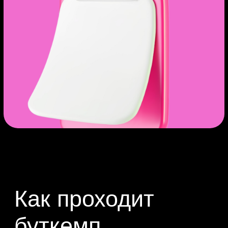
Сколько зарабатывают
Python-разработчики
Запускаем бота на Python
Разбираем базовые
конструкции языка
Как приложения в интернете
общаются друг с другом: что
такое API?
Регистрируем бота в Telegram
Учим бота переводить
Зарегистрироваться
голос в текст
Практика
Зарегистрировать свой