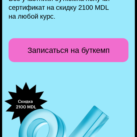
Закрепляете навыки
Выполните практические работы
и тесты после каждого видео.
Вы сможете проверить себя
самостоятельно или попросить
эксперта разобрать работу
на занятии.
4
Разбираете работы со
спикером
Спикер в прямом эфире поделится
профессиональными секретами,
разберёт работы участников и ответит
на вопросы. Уведомления о таких