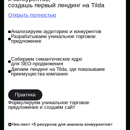
Создаём посты в соцсетях, которые лайкают
и комментируют
Пишем структурированные тексты
и кликабельные заголовки
Практика: определяем tone of voice кафе
с доставкой блюд, пишем тексты разных
форматов
Практика
Определяем tone of voice кафе с доставкой
блюд, пишем тексты разных форматов
5 чек-листов для копирайтера: шаблоны, полезные
ссылки, формулы текстов, книги, статьи, инструменты
5 урок
Таргетированная реклама
Настроишь первые объявления
и увидишь, как они приводят
клиентов
Открыть полностью