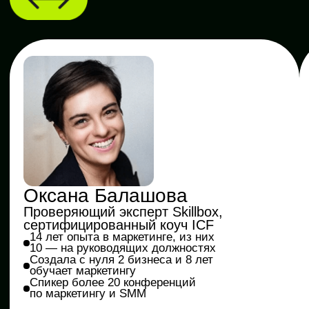
Штефан чел Маре щи Сфынт, 65, 7
этаж, 720 офис (офисное здание
IPTEH, напротив ТЦ UNIC)
IDNO 1021600021265
Бесплатные мини-курсы, гайды
и скидки на обучение с наставником! Всё
это тут — подписывайся!
Подписаться
Я даю согласие на
обработку