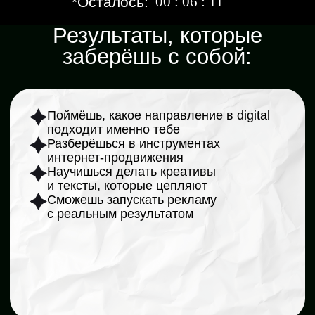
Почему у тебя
точно получится:
Начнёшь с нуля — материал
адаптирован для новичков
Эксперты отвечают
на вопросы в чате
Каждый урок сразу
закрепляется практикой
Уроки остаются с тобой
навсегда