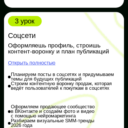
Изучаем алгоритмы рекламного кабинета
«VK Реклама»
Создаём креативы, на которые реагирует
аудитория
Настраиваем рекламу так, чтобы привлекать
платёжеспособных клиентов
Повышаем продажи без сайта и сообщества
Практика
Анализируем ключевые запросы
из поисковых систем и создаём рекламную
кампанию
Чек-лист по грамотному запуску рекламы
6 урок
Живой эфир с экспертом
Разбор ошибок, ответы на вопросы
и бонусы для участников
Открыть полностью