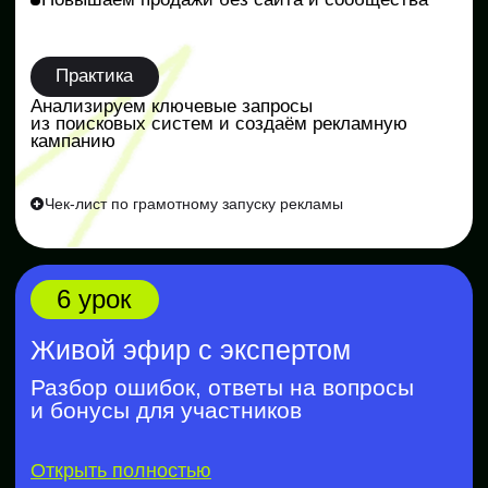
+373 (22) 78-08-10
Контактный центр
hello@skillbox.md
Публичный договор
Политика обработки персональных
данных
Все направления
Дизайн
Маркетинг