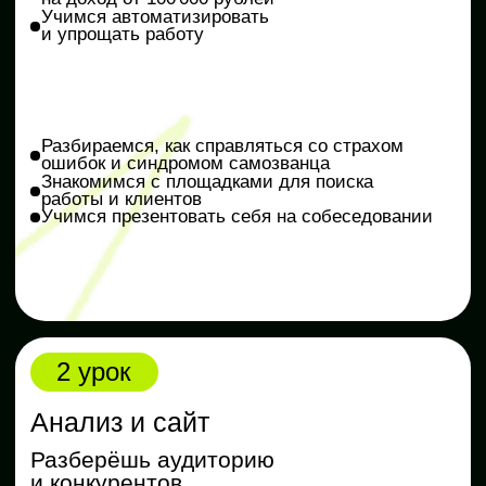
Оформляем продающее сообщество
в ВКонтакте и создаём фото и видео
с помощью нейромаркетинга
Разбираем визуальные SMM-тренды
2026 года
Практика
Создаём и оформляем сообщество ВКонтакте,
придумываем креативы
3 чек-листа для SMM-специалиста: эффективные
инструменты, идеальная шапка профиля и формулы
воронки продаж
4 урок
Продающие тексты
Научишься писать посты
и заголовки, которые привлекают
внимание
Открыть полностью
Определяем, как общаться с аудиторией
в интернете
Учимся писать тексты разных форматов