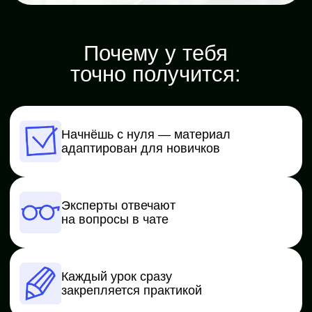
Регистрируйся
и забирай:
1 год английского бесплатно
— доступ
к изучению на платформе Skillbox
Скидка 2060 MDL
— сертификат
на любую профессию
10 чек-листов по маркетингу
—
инструменты, формулы, шаблоны
и гайды для SMM, копирайтера
и запуска рекламы
Забрать бонусы