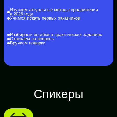
Финансы
Школа дронов
Кино и музыка
Программирование
Аналитика
Управление
Игры
Хобби и увлечения
Маркетплейсы
Психология
Другое
ООО «IT-SKILLS»
Республика Молдова, г. Кишинев,