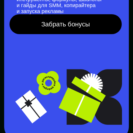
Учимся автоматизировать
и упрощать работу
Разбираемся, как справляться со страхом
ошибок и синдромом самозванца
Знакомимся с площадками для поиска
работы и клиентов
Учимся презентовать себя на собеседовании
2 урок
Анализ и сайт
Разберёшь аудиторию
и конкурентов,
создашь первый лендинг на Tilda
Открыть полностью
Анализируем аудиторию и конкурентов
Разрабатываем уникальное торговое
предложение