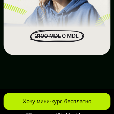
Хочу мини-курс бесплатно
00
:
06
:
11
*Осталось:
Результаты, которые
заберёшь с собой:
Поймёшь, какое направление в digital
подходит именно тебе
Разберёшься в инструментах
интернет-продвижения
Научишься делать креативы
и тексты, которые цепляют
Сможешь запускать рекламу
с реальным результатом