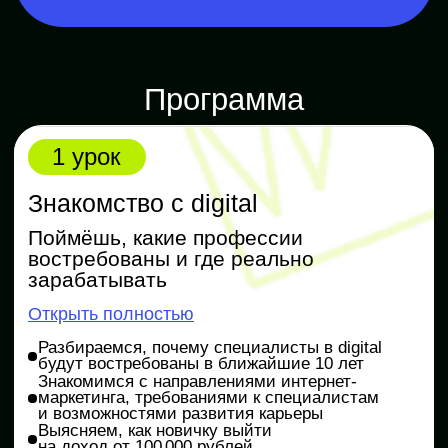
Собираем семантическое ядро
для SEO-продвижения
Делаем лендинг на Tilda, где показываем
преимущества компании
Практика
Формулируем уникальное торговое
предложение и создаём сайт
Чек-лист «5 ресурсов для анализа конкурентов»
3 урок
Соцсети
Оформляешь профиль, строишь
контент-воронку и план публикаций
Открыть полностью
Планируем посты в соцсетях и придумываем
темы для будущих публикаций
Строим контентную воронку продаж, которая
ведёт пользователей к покупкам в соцсетях