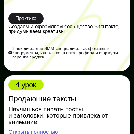
Изучаем актуальные методы продвижения
в 2026 году
Учимся искать первых заказчиков
Разбираем ошибки в практических заданиях
Отвечаем на вопросы
Вручаем подарки
Спикеры