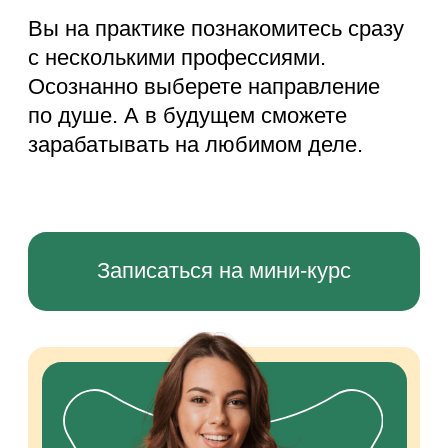
Посещаете итоговый
вебинар
Спикер в прямом эфире поделится
профессиональными секретами,
разберёт работы участников
и ответит на вопросы. Такие онлайн-
встречи проходят раз в неделю —
о них мы отдельно напомним
в Telegram.
Призы и подарки