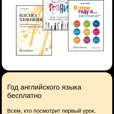
реальные кейсы.
Роль освещения
и акцентов в интерьере.
Самые выигрышные цветовые
схемы в интерьере.
Частые ошибки начинающих
дизайнеров-декораторов.
Как не бояться проявить
себя в новой профессии?
Где найти ресурсы
на профессиональные
изменения?
Практика