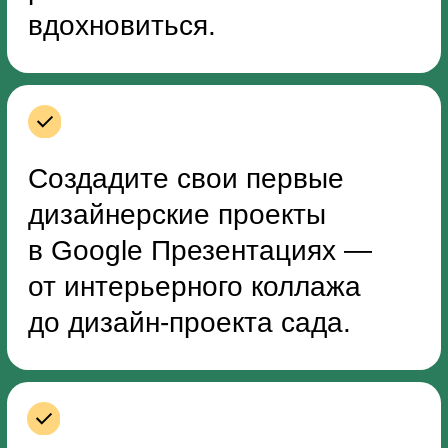
12 053
Я нашла работу мечты и вы тоже сможете!:)
Как проходит
мини-курс
1
Смотрите видео