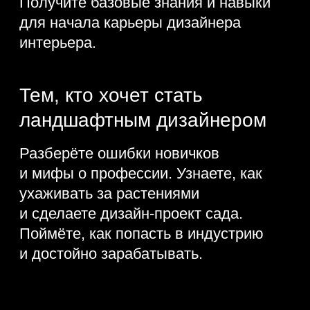
Какую пользу
принесёт мини-
курс