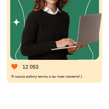
Сертификат
на скидку
2100 MDL
Все участники мини-курса
получат сертификат
на скидку 2100 MDL
на любую профессию
Участвовать