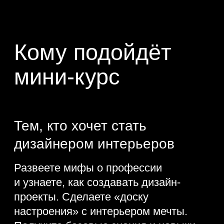
Тем, кто хочет стать
декоратором
Узнаете о трендах и правилах
декорирования. Разберётесь, как
создать нужное настроение в доме,
и сделаете интерьерный коллаж.
Поймёте, как зарабатывать
на творческом занятии.
Начинающим дизайнерам
Попробуете себя в 4 направлениях
дизайна среды и узнаете тренды
отрасли. Соберёте 4 проекта
для портфолио. Поймёте, в каком
направлении развиваться, чтобы
реализовать себя.