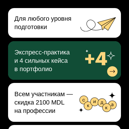
4 чек-листа
и 3 книги в подарок
Бессрочный
доступ к видео
Кому подойдёт
мини-курс
Тем, кто хочет стать