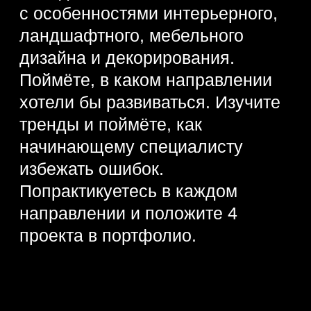
Для любого уровня
подготовки
Участвовать
Экспресс-практика
и 4 сильных кейса
в портфолио
Всем участникам —
скидка 2100 MDL
на профессии
Живое общение
с экспертом в прямом
эфире