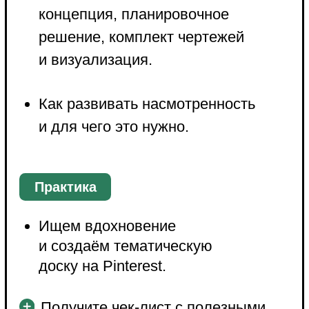
Травинской
Проводим ревью работ.
Разбираем ошибки.
Отвечаем на вопросы.
Вручаем подарки.
Практика
Соберёте все проекты с мини-
курса в единое портфолио.
Поймёте, в каком направлении
хотите развиваться.