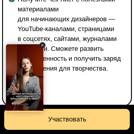
Инструменты,
которые вам
понадобятся
Вы будете делать практические
работы в Google Презентациях.
Начать пользоваться сервисом
просто — он есть в свободном
доступе.