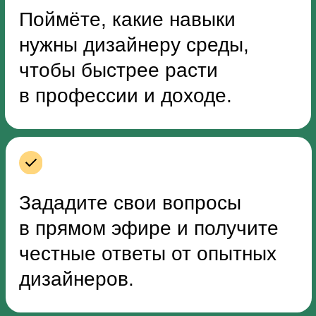
в удобное время
За 4 дня вы изучите
видеоматериалы в записи.
Мы сделали акцент на практику,
поэтому в роликах много
подробных примеров работ.
Длительность каждого видео — от
1 до 2 часов.
2
Получаете полезные
материалы
Мы подготовили для вас чек-листы,
гайды и другие бонусы. Эти
материалы пригодятся в работе
и помогут больше узнать