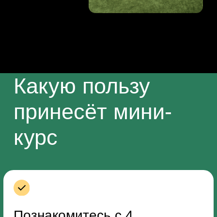
Зададите свои вопросы
в прямом эфире и получите
честные ответы от опытных
дизайнеров.
Попробуете себя
в 4 направлениях
и соберёте
портфолио