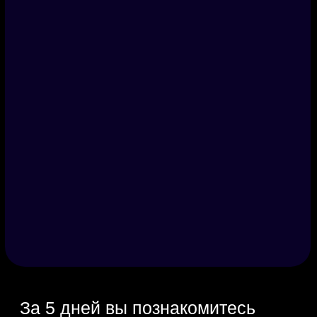
За 5 дней вы познакомитесь
с особенностями интерьерного,
ландшафтного, мебельного
дизайна и декорирования.
Поймёте, в каком направлении
хотели бы развиваться. Изучите
тренды и поймёте, как
начинающему специалисту
избежать ошибок.
Попрактикуетесь в каждом
направлении и положите 4
проекта в портфолио.