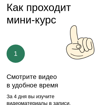
3 вдохновляющих книги
для творческих людей
Все участники получат
в подарок книги:
«Взгляд художника» Петера
Йенни,
«В этом году я…» М. Дж. Райан,
«Скетчи без границ» Феликса
Шайнбергера.