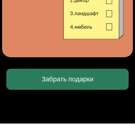
Растения в ландшафтном
дизайне.
Секреты ухода за растениями.
Частые ошибки начинающих
ландшафтных дизайнеров.
Практика
Создаём дизайн-проект сада.
Получите чек-лист по оценке
участка и переговорам с клиентом.
Узнаете, как расположить к себе
заказчика, выяснить максимум
информации по участку
и увеличить шансы получить заказ.