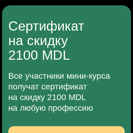
Особенности профессии,
востребованность специалистов
и заработок дизайнера
интерьера.
Популярные мифы о профессии.
Из чего состоит дизайн-проект:
концепция, планировочное
решение, комплект чертежей
и визуализация.
Как развивать насмотренность
и для чего это нужно.
Практика
Ищем вдохновение
и создаём тематическую