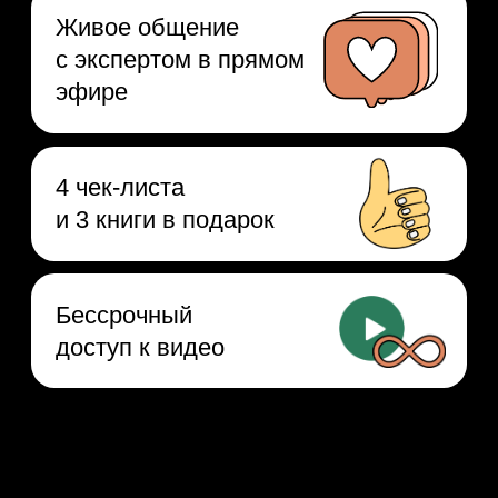
дизайнером интерьеров
Развеете мифы о профессии
и узнаете, как создавать дизайн-
проекты. Сделаете «доску
настроения» с интерьером мечты.
Получите базовые знания и навыки
для начала карьеры дизайнера
интерьера.
Тем, кто хочет стать
ландшафтным дизайнером
Разберёте ошибки новичков
и мифы о профессии. Узнаете, как
ухаживать за растениями
и сделаете дизайн-проект сада.
Поймёте, как попасть в индустрию
и достойно зарабатывать.