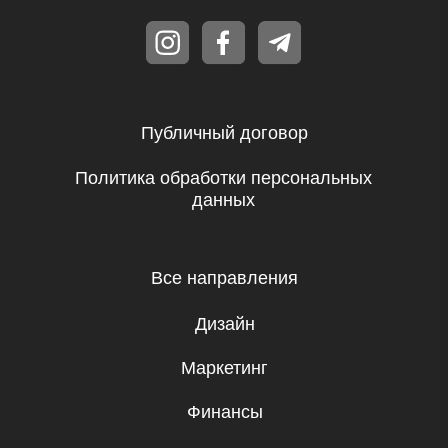
ООО «IT-SKILLS»
Республика Молдова, г. Кишинев,
Штефан чел Маре щи Сфынт, 65, 7
этаж, 720 офис (офисное здание
IPTEH, напротив ТЦ UNIC)
IDNO 1021600021265
Бесплатные мини-курсы, гайды
и скидки на обучение с наставником! Всё
это тут — подписывайся!